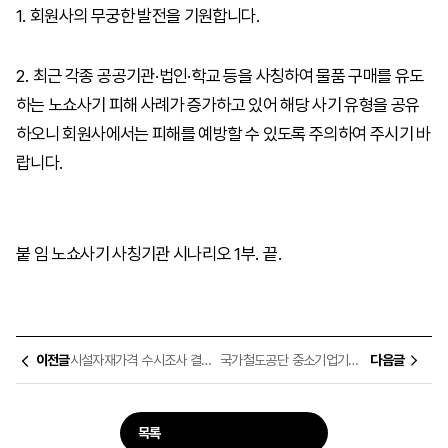
1.
회원사의 무궁한 발전을 기원합니다
.
2.
최근 각종 공공기관
·
법인
·
학교 등을 사칭하여 물품 구매를 유도
하는 노쇼사기 피해 사례가 증가하고 있어 해당 사기 유형을 공유
하오니 회원사에서는 피해를 예방할 수 있도록 주의하여 주시기 바
랍니다
.
붙 임 노쇼사기 사칭기관 시나리오
1
부
.
끝
.
이전글
시설자재가격 수시조사 결과 가격인상 자재정보 안내(2차)
국가철도공단 중소기업기술마켓 상시 공모 안내
다음글
목록