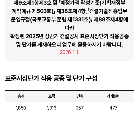
제9조제1항제3호 및 「예정가격 작성기준(기획재정부
계약예규 제503호)」 제38조제4항,「건설기술진흥업무
운영규정(국토교통부 훈령 제1331호)」 제88조제4항에
따라
확정된 2025년 상반기 건설공사 표준시장단가 적용공종
및 단가를 게재하오니 업무에 활용하시기 바랍니다.
2026. 1. 1.
표준시장단가 적용 공종 및 단가 구성
총계
토목
건축
기계설비
1,850
1,016
357
477