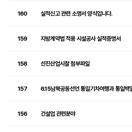
160
실적신고 관련 소명서 양식입니다.
159
지방계약법 적용 시설공사 실적증명서
158
선진산업시찰 첨부파일
157
6.15남북공동선언 통일기차여행과 통일백
156
건설업 관련분야