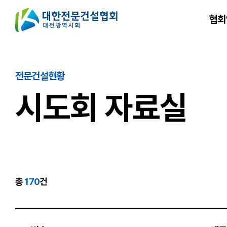
협회
전문건설현황
시도회 자료실
총
170
건