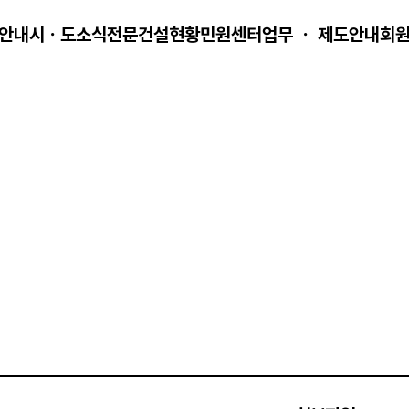
안내
시ㆍ도소식
전문건설현황
민원센터
업무 ㆍ 제도안내
회