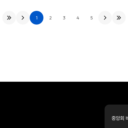
1
2
3
4
5
중앙회 