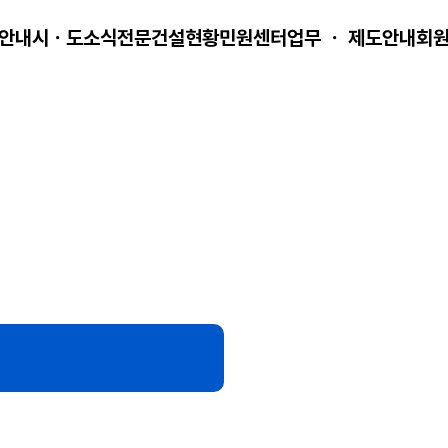
안내
시ㆍ도소식
전문건설현황
민원센터
업무 ㆍ 제도안내
회