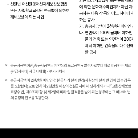
의한 소방시설업자 또는 문화재보호
선원법·어선원및어선재해보상보험법
에 의한 문화재수리업자가 아닌 자가 
또는 사립학교교직원 연금법에 의하여
공하는 다음 각 목의 어느 하나에 해당
재해보상이 되는 사업
하는 공사.
가.
총공사금액이 2천만원 미만인 공
나.
연면적이 100제곱미터 이하인 건
물의 건축 또는 연면적이 200제
미터 이하인 건축물의 대수선에 관
한 공사
총공사금액이란, 총공사금액 = 계약상의 도급금액 + 발주자로부터 따로 제공받은 재료
(관급자재대, 사급자재대) - 부가가치세
총공사금액이 2천만원 미만인 건설 공사가 설계 변경(사실상의 설계 변 경이 있는 경우
를 포함한다)으로 인 하여 2천만원 이상의 건설공사에 해 당하게 되거나 「고용산재보험
료징수 법」 제8조제1항 및 제2항에 따라 일 괄적용을 받게 되는 경우에는 그 때 부터 법
의 규정의 전부를 적용한다.