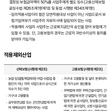
결정된 보험급여액의 50%를 사업주에게 별도 징수(고용산재보험
료징수법 제26조제1항제1호 및 동법 시행령 제34조제1항)
임의적용사업이라 함은 당연적용대상 사업이 아닌 사업으로서 보
험가입여부가 사업주의 자유의사에 일임되어 있는 사업
적용제외 사업의 사업주는 근로복지공단의 승인을 얻어 보험에 가
입할 수 있음. 단, 고용보험의 경우는 근로자 과반수이상의 동의를
얻어야 가입가능
적용제외산업
산재보험 (시행령 제2조)
고용보험 (시행령 제2조)
농업·임업(벌목업제외)·어업·수렵업 중
가구내 고용활동 및 달리 분류되지 아
법인이 아닌 자의 사업으로서 상시근로
한 자가소비 생산활동
자수가 5인 미만
주택법에 의한 주택건설사업자, 건설
가구내 고용활동
업기본법에 의한 건설업자, 전기공사
법에 의한 공사업자, 정보통신공사업
공무원연금법 또는 군인연금법에 의하
에 의한 공사업자, 소방시설공사업 법
여 재해보상이 행하여지는 사업